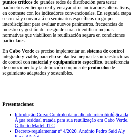
puntos críticos
de grandes redes de distribución para testar
parámetros en tiempo real y ensayar otros indicadores alternativos,
en contraste con los indicadores convencionales. En segunda etapa
se creará y convocará en seminarios específicos un grupo
interdisciplinar para evaluar nuevos parámetros, frecuencias de
muestreo y gestión del riesgo de cara a identificar mejoras
normativas que viabilicen la reutilización segura en condiciones
particulares.
En
Cabo Verde
es preciso implementar un
sistema de control
integrado y viable, para ello se plantea mejorar las infraestructuras
de control con
material y equipamiento específico
, transferencia
de conocimiento y la definición conjunta de
protocolos
de
seguimiento adaptados y sostenibles.
Presentaciones:
Introdução Curso Controlo da qualidade microbiológica da
Água residual tratada para sua reutilização em Cabo Verde.
Gilberto Martel. ITC
Decreto-regulamentar nº 4/2020, António Pedro Said Aly
Pina. ANAS