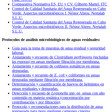
Comparativa Normativa ES, EU y CV. Gilberto Martel. ITC
Control de Calidad Sanitaria del Agua Regenerada en Cabo
Verde. Aspectos microbiológicos I. Néstor Abreu. Nertalab
S.L.U.
Control de Calidad Sanitaria del Agua Regenerada en Cabo
Verde. Aspectos microbiológicos II. Néstor Abreu. Nertalab
S.L.U.
Protocolos de análisis microbiológicos de aguas residuales:
Guía para la toma de muestras de agua residual y seguridad
laboral.
Aislamiento y recuento de
Clostridium perfringens
(incluidas
las esporas) en aguas mediante filtración por membrana.
Aislamiento y recuento de colifagos somáticos en aguas
depuradas.
Aislamiento y recuento de
E.
coli
y coliformes en aguas
depuradas mediante filtración por membrana.
Determinación y cuantificación de huevos de helmintos en
aguas residuales y depuradas.
Detección y recuento de
Legionella spp.
en aguas con alto
contenido en materia orgánica (concentración por
centrifugación y por filtración)
.
Protocolo y recomendaciones para la distribución de agua
regenerada para riego mediante camiones cisterna.