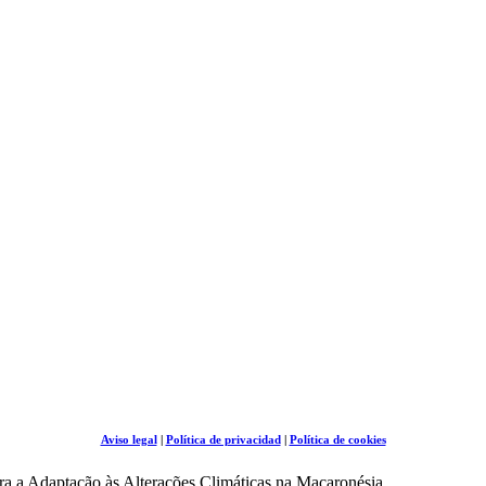
Aviso legal
|
Política de privacidad
|
Política de cookies
a a Adaptação às Alterações Climáticas na Macaronésia