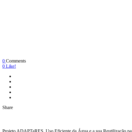
0
Comments
0
Like!
Share
Projeto ADAPTaRES. Uso Eficiente da Água e a sua Reutilização par