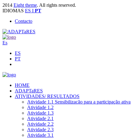
2014
Eight theme
. All rights reserved.
IDIOMAS
ES
I
PT
Contacto
Es
ES
PT
HOME
ADAPTaRES
ATIVIDADES/ RESULTADOS
Atividade 1.1 Sensibilização para a participação ativa
Atividade 1.2
Atividade 1.3
Atividade 2.1
Atividade 2.2
Atividade 2.3
Atividade 3.1