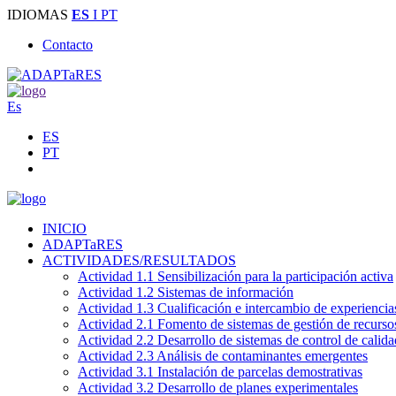
IDIOMAS
ES
I PT
Contacto
Es
ES
PT
INICIO
ADAPTaRES
ACTIVIDADES/RESULTADOS
Actividad 1.1 Sensibilización para la participación activa
Actividad 1.2 Sistemas de información
Actividad 1.3 Cualificación e intercambio de experiencia
Actividad 2.1 Fomento de sistemas de gestión de recurso
Actividad 2.2 Desarrollo de sistemas de control de calida
Actividad 2.3 Análisis de contaminantes emergentes
Actividad 3.1 Instalación de parcelas demostrativas
Actividad 3.2 Desarrollo de planes experimentales